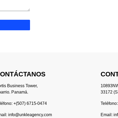
ONTÁCTANOS
CONT
rtis Business Tower,
10893NW 
arrio. Panamá.
33172 (S
léfono: +(507) 6715-0474
Teléfono
ail: info@unkleagency.com
Email: i