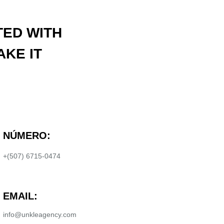
TED WITH
AKE IT
NÚMERO:
+(507) 6715-0474
EMAIL:
info@unkleagency.com