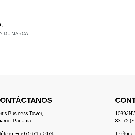
:
ÓN DE MARCA
ONTÁCTANOS
CONT
rtis Business Tower,
10893NW 
arrio. Panamá.
33172 (S
léfono: +(507) 6715-0474
Teléfono